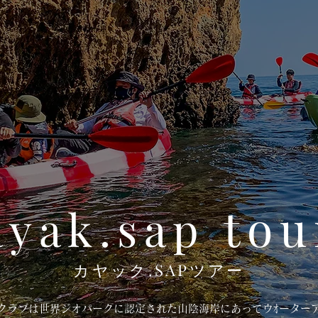
tou
ayak.sap
カヤック.SAPツアー
クラブは世界ジオパークに認定された山陰海岸にあってウｵーター