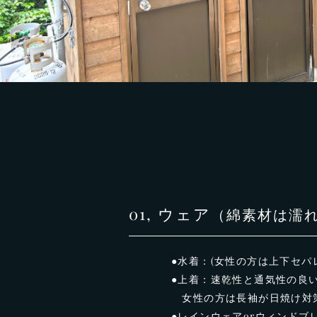
01, ウェア
（綿素材は濡
●水着：(女性の方は上下セパ
●上着：速乾性と通気性の良
女性の方は長袖が日焼け対策
●レインウェアorウィンド