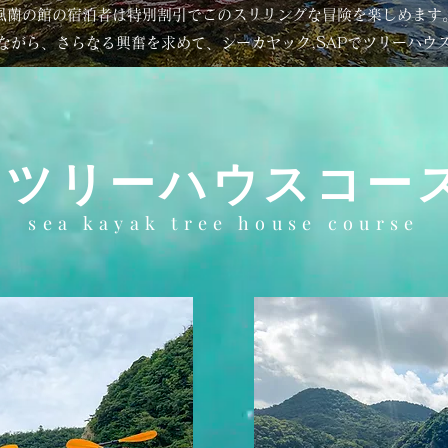
風蘭の館の宿泊者は特別割引でこのスリリングな冒険を楽しめます
ながら、さらなる興奮を求めて、シーカヤック,SAP
でツリーハウ
ツリーハウスコー
sea kayak tree house course