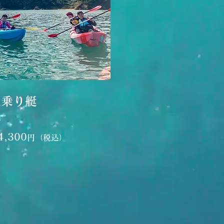
人乗り艇
4,300
円（税込）