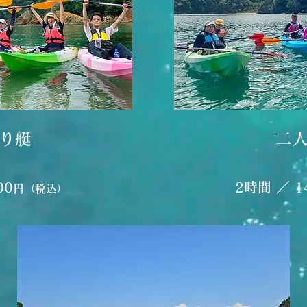
り艇
二
00
2時間 ／ 1
円（税込）