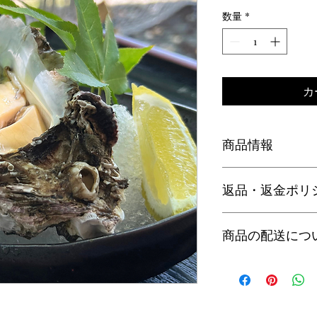
格
数量
*
カ
商品情報
商品の詳細を入力し
返品・返金ポリ
明に加え、商品の特
しましょう。
返品・返金ポリシー
商品の配送につ
満足しなかった場合
の手順などを説明し
顧客からの信頼を獲
チルド便2000円に
だけます。
の購入の場合はお手
す。