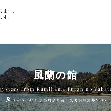
ります。
ます。
）
風蘭の館
Oysters from Kumihama Furan no Yakat
518-1
〒
629-3424
京都府京丹後市久美浜町蒲井