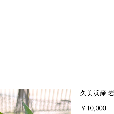
Home
牡蠣小屋
宅配/持ち帰り
キャンプ
久美浜産 
価
￥10,000