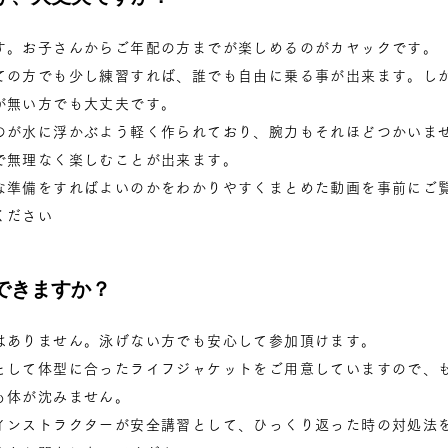
す。お子さんからご年配の方までが楽しめるのがカヤックです。
ての方でも少し練習すれば、誰でも自由に乗る事が出来ます。し
が無い方でも大丈夫です。
のが水に浮かぶよう軽く作られており、腕力もそれほどつかいま
で無理なく楽しむことが出来ます。
な準備をすればよいのかをわかりやすくまとめた動画を事前にご
ください
できますか？
はありません。泳げない方でも安心して参加頂けます。
として体型に合ったライフジャケットをご用意していますので、
も体が沈みません。
インストラクターが安全講習として、ひっくり返った時の対処法