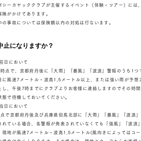
岸シーカヤッククラブが主催するイベント（体験・ツアー）には
保険がかけてあります。
中の事故については保険額以内の対処は行ないます。
中止になりますか？
ー前日において
の時点で、京都府丹後に「大雨」「暴風」「波浪」警報のうち1つ
日に風速7メートル・波高1,5メートル以上、または強い雨が予想
とし、午後7時までにクラブよりお客様に連絡しますのでその時
状態で待機しておいてください。
ー当日において
時点で京都府丹後及び兵庫県但馬北部に「大雨」「暴風」「波浪」
されている場合、各警報が発表されていなくても「強風」「波浪
、現地が風速7メートル・波高1,5メートル(風向きによってはコ