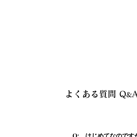
風蘭の館
よくある質問 Q
&
Q: はじめてなのです