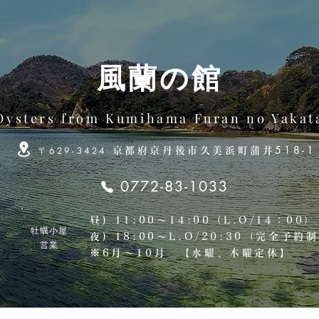
風蘭の館
Oysters from Kumihama Furan no Yakat
518-1
〒
629-3424
京都府京丹後市久美浜町蒲井
0772-83-1033
昼) 11:00〜14:00（L.O/14：00）
牡蠣小屋
夜) 18:00〜L.O/20:30（完全予約
営業
※6月〜10月 【水曜、木曜定休】