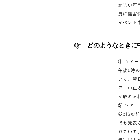
かまい海
員に傷害
イベント
Q: どのようなときに
① ツア
午後6時
いて、翌
アー中止
が取れる
② ツア
朝6時の
でも発表
れていて