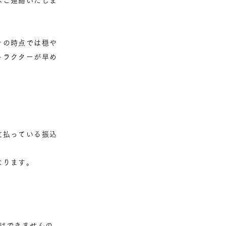
へご連絡いたしま
その時点では穏や
トラクターが早め
支払っている振込
なります。
けできませんの