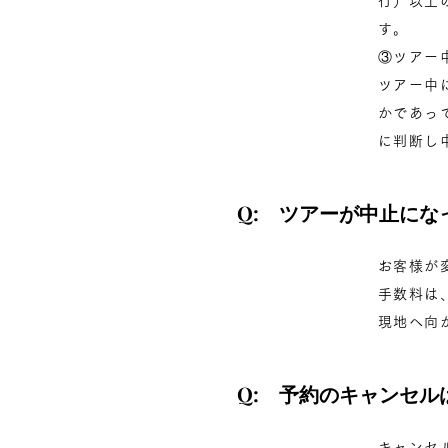
行）以上
す。
③ツアー
ツアー中
かであっ
に判断し
Q: ツアーが中止に
お客様が
手数料は
現地へ向
Q: 予約のキャンセ
キャンセ