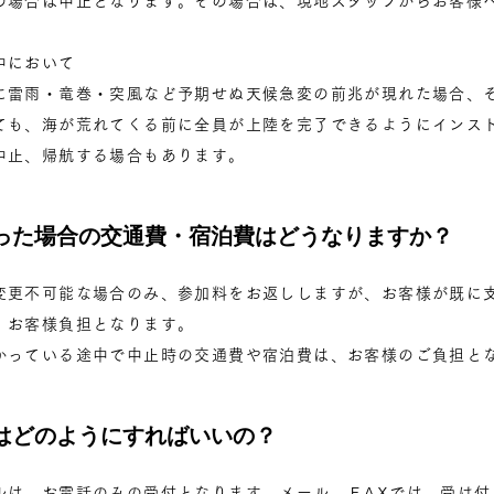
の場合は中止となります。その場合は、現地スタッフからお客様
中において
に雷雨・竜巻・突風など予期せぬ天候急変の前兆が現れた場合、
ても、海が荒れてくる前に全員が上陸を完了できるようにインス
中止、帰航する場合もあります。
なった場合の交通費・宿泊費はどうなりますか？
変更不可能な場合のみ、参加料をお返ししますが、お客様が既に
、お客様負担となります。
かっている途中で中止時の交通費や宿泊費は、お客様のご負担と
ルはどのようにすればいいの？
ルは、お電話のみの受付となります。メール、ＦAXでは、受け付