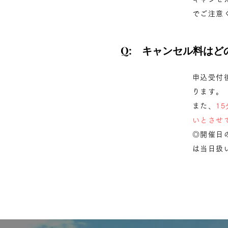
でご注意
Q: キャンセル料は
申込受付
ります。
また、
1
いとさせ
◎開催日
は当日扱