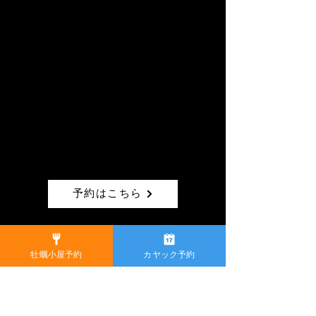
予約はこちら
ツリーハウス見学のみ
牡蠣小屋予約
カヤック予約
​※2名様より事前予約要