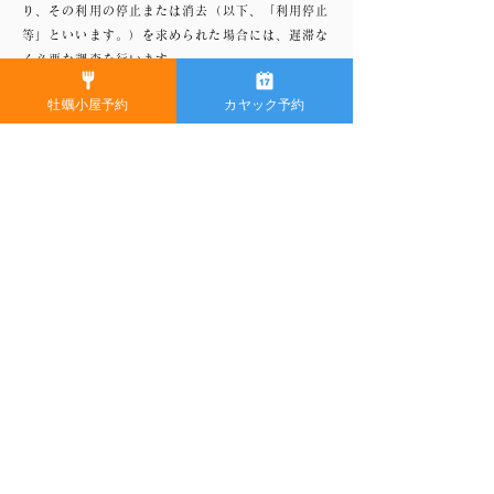
り、その利用の停止または消去（以下、「利用停止
等」といいます。）を求められた場合には、遅滞な
く必要な調査を行います。
前項の調査結果に基づき、その請求に応じる必要が
牡蠣小屋予約
カヤック予約
あると判断した場合には、遅滞なく、当該個人情報
の利用停止等を行います。
当社は、前項の規定に基づき利用停止等を行った場
合、または利用停止等を行わない旨の決定をしたと
きは、遅滞なく、これをユーザーに通知します。
前2項にかかわらず、利用停止等に多額の費用を有
する場合その他利用停止等を行うことが困難な場合
であって、ユーザーの権利利益を保護するために必
要なこれに代わるべき措置をとれる場合は、この代
替策を講じるものとします。
第9条（プライバシーポリシーの変
更）
本ポリシーの内容は、法令その他本ポリシーに別段
の定めのある事項を除いて、ユーザーに通知するこ