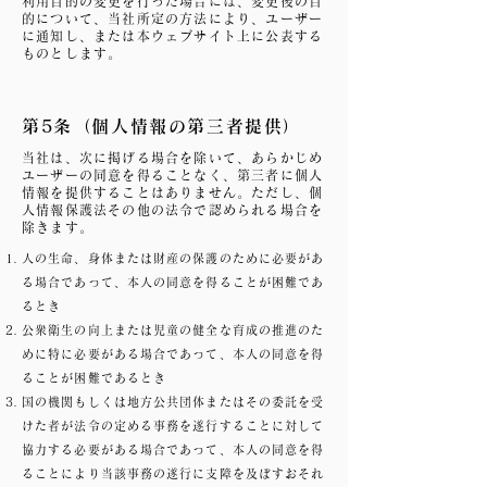
利用目的の変更を行った場合には、変更後の目
的について、当社所定の方法により、ユーザー
に通知し、または本ウェブサイト上に公表する
ものとします。
第5条（個人情報の第三者提供）
当社は、次に掲げる場合を除いて、あらかじめ
ユーザーの同意を得ることなく、第三者に個人
情報を提供することはありません。ただし、個
人情報保護法その他の法令で認められる場合を
除きます。
人の生命、身体または財産の保護のために必要があ
る場合であって、本人の同意を得ることが困難であ
るとき
公衆衛生の向上または児童の健全な育成の推進のた
めに特に必要がある場合であって、本人の同意を得
ることが困難であるとき
国の機関もしくは地方公共団体またはその委託を受
けた者が法令の定める事務を遂行することに対して
協力する必要がある場合であって、本人の同意を得
ることにより当該事務の遂行に支障を及ぼすおそれ