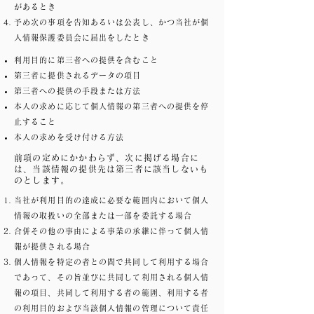
があるとき
予め次の事項を告知あるいは公表し、かつ当社が個
人情報保護委員会に届出をしたとき
利用目的に第三者への提供を含むこと
第三者に提供されるデータの項目
第三者への提供の手段または方法
本人の求めに応じて個人情報の第三者への提供を停
止すること
本人の求めを受け付ける方法
前項の定めにかかわらず、次に掲げる場合に
は、当該情報の提供先は第三者に該当しないも
のとします。
当社が利用目的の達成に必要な範囲内において個人
情報の取扱いの全部または一部を委託する場合
合併その他の事由による事業の承継に伴って個人情
報が提供される場合
個人情報を特定の者との間で共同して利用する場合
であって、その旨並びに共同して利用される個人情
報の項目、共同して利用する者の範囲、利用する者
の利用目的および当該個人情報の管理について責任