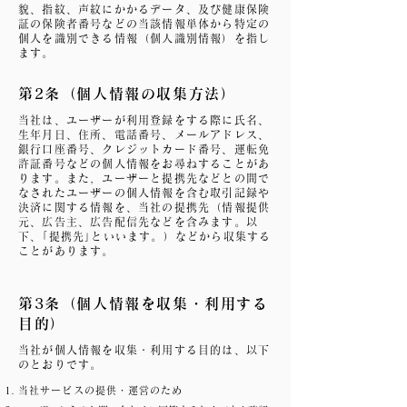
貌、指紋、声紋にかかるデータ、及び健康保険
証の保険者番号などの当該情報単体から特定の
個人を識別できる情報（個人識別情報）を指し
ます。
第2条（個人情報の収集方法）
当社は、ユーザーが利用登録をする際に氏名、
生年月日、住所、電話番号、メールアドレス、
銀行口座番号、クレジットカード番号、運転免
許証番号などの個人情報をお尋ねすることがあ
ります。また，ユーザーと提携先などとの間で
なされたユーザーの個人情報を含む取引記録や
決済に関する情報を、当社の提携先（情報提供
元、広告主、広告配信先などを含みます。以
下、｢提携先｣といいます。）などから収集する
ことがあります。
第3条（個人情報を収集・利用する
目的）
当社が個人情報を収集・利用する目的は、以下
のとおりです。
当社サービスの提供・運営のため