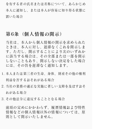
を有する者の氏名または名称について、あらかじめ
本人に通知し、または本人が容易に知り得る状態に
置いた場合
第6条（個人情報の開示）
当社は、本人から個人情報の開示を求められた
ときは、本人に対し、遅滞なくこれを開示しま
す。ただし、開示することにより次のいずれか
に該当する場合は、その全部または一部を開示
しないこともあり、開示しない決定をした場合
には、その旨を遅滞なく通知します。
本人または第三者の生命、身体、財産その他の権利
利益を害するおそれがある場合
当社の業務の適正な実施に著しい支障を及ぼすおそ
れがある場合
その他法令に違反することとなる場合
前項の定めにかかわらず、履歴情報および特性
情報などの個人情報以外の情報については、原
則として開示いたしません。