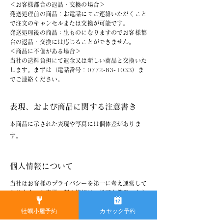
＜お客様都合の返品・交換の場合＞
発送処理前の商品：お電話にてご連絡いただくこと
で注文のキャンセルまたは交換が可能です。
発送処理後の商品：生ものになりますのでお客様都
合の返品・交換には応じることができません。
＜商品に不備がある場合＞
当社の送料負担にて返金又は新しい商品と交換いた
します。まずは（電話番号：0772-83-1033）ま
でご連絡ください。
表現、および商品に関する注意書き
本商品に示された表現や写真には個体差がありま
す。
個人情報について
当社はお客様のプライバシーを第一に考え運営して
おります。お客様の個人情報は、厳正な管理のもと
で安全に蓄積、保管しております。当該個人情報
牡蠣小屋予約
カヤック予約
は、お客様の同意を得た場合、法律によって要求さ